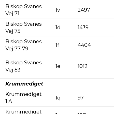
Biskop Svanes
1v
2497
Vej 71
Biskop Svanes
1d
1439
Vej 75
Biskop Svanes
1f
4404
Vej 77-79
Biskop Svanes
1e
1012
Vej 83
Krummediget
Krummediget
1q
97
1 A
Krummediget