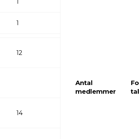
1
1
12
Antal
Fo
medlemmer
tal
14