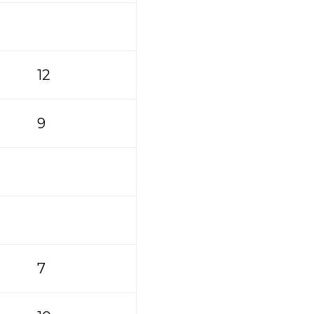
12
9
7