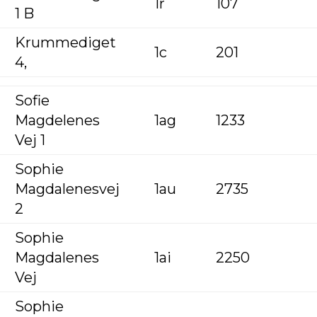
1r
107
1 B
Krummediget
1c
201
4,
Sofie
Magdelenes
1ag
1233
Vej 1
Sophie
Magdalenesvej
1au
2735
2
Sophie
Magdalenes
1ai
2250
Vej
Sophie