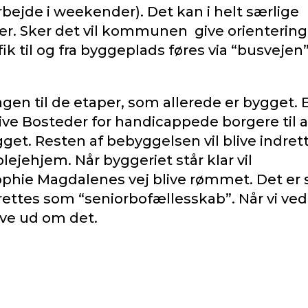
ejde i weekender). Det kan i helt særlige
ner. Sker det vil kommunen give orientering
fik til og fra byggeplads føres via “busvejen”
agen til de etaper, som allerede er bygget. 
live Bosteder for handicappede borgere til a
get. Resten af bebyggelsen vil blive indret
jehjem. Når byggeriet står klar vil
phie Magdalenes vej blive rømmet. Det er 
rettes som “seniorbofællesskab”. Når vi ved
ive ud om det.