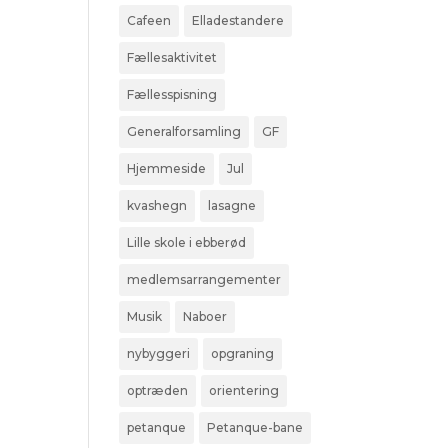
Cafeen
Elladestandere
Fællesaktivitet
Fællesspisning
Generalforsamling
GF
Hjemmeside
Jul
kvashegn
lasagne
Lille skole i ebberød
medlemsarrangementer
Musik
Naboer
nybyggeri
opgraning
optræden
orientering
petanque
Petanque-bane