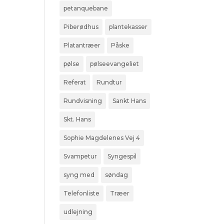
petanquebane
Piberødhus
plantekasser
Platantræer
Påske
pølse
pølseevangeliet
Referat
Rundtur
Rundvisning
Sankt Hans
Skt. Hans
Sophie Magdelenes Vej 4
Svampetur
Syngespil
syng med
søndag
Telefonliste
Træer
udlejning