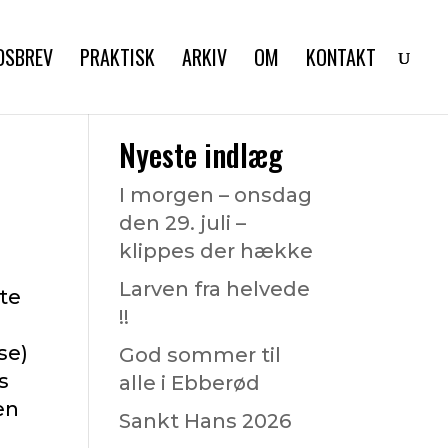
DSBREV
PRAKTISK
ARKIV
OM
KONTAKT
Nyeste indlæg
I morgen – onsdag
den 29. juli –
klippes der hække
Larven fra helvede
ste
!!
se)
God sommer til
s
alle i Ebberød
en
Sankt Hans 2026