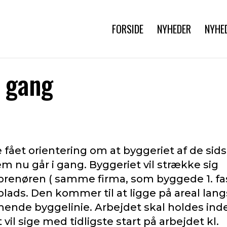
FORSIDE
NYHEDER
NYHE
i gang
fået orientering om at byggeriet af de sid
m nu går i gang. Byggeriet vil strække sig
reprenøren ( samme firma, som byggede 1. fa
lads. Den kommer til at ligge på areal lang
nde byggelinie. Arbejdet skal holdes ind
il sige med tidligste start på arbejdet kl.