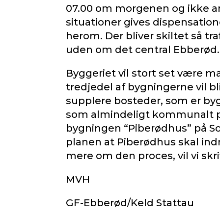
07.00 om morgenen og ikke arb
situationer gives dispensatio
herom. Der bliver skiltet så tra
uden om det central Ebberød.
Byggeriet vil stort set være m
tredjedel af bygningerne vil b
supplere bosteder, som er byg
som almindeligt kommunalt ple
bygningen “Piberødhus” på So
planen at Piberødhus skal ind
mere om den proces, vil vi skr
MVH
GF-Ebberød/Keld Stattau