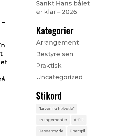
Sankt Hans bålet
er klar – 2026
 –
Kategorier
Arrangement
En
t
Bestyrelsen
tet
Praktisk
Uncategorized
så
Stikord
"larven fra helvede"
arrangementer
Asfalt
Beboermøde
Brætspil