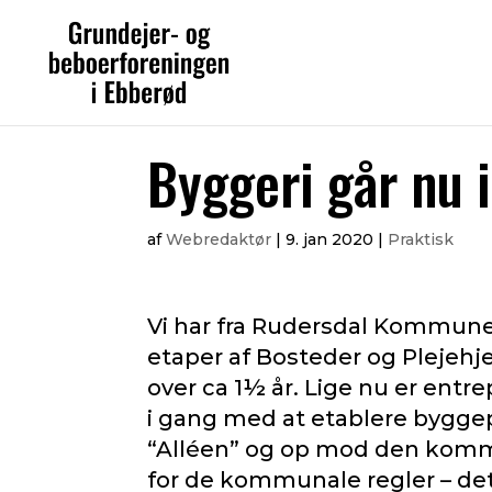
Byggeri går nu 
af
Webredaktør
|
9. jan 2020
|
Praktisk
Vi har fra Rudersdal Kommune 
etaper af Bosteder og Plejehje
over ca 1½ år. Lige nu er ent
i gang med at etablere byggep
“Alléen” og op mod den komme
for de kommunale regler – det v