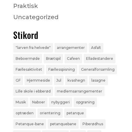
Praktisk
Uncategorized
Stikord
"larven fra helvede"
arrangementer
Asfalt
Beboermøde
Brætspil
Cafeen
Elladestandere
Fællesaktivitet
Fællesspisning
Generalforsamling
GF
Hjemmeside
Jul
kvashegn
lasagne
Lille skole i ebberød
medlemsarrangementer
Musik
Naboer
nybyggeri
opgraning
optræden
orientering
petanque
Petanque-bane
petanquebane
Piberødhus