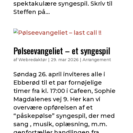
spektakulære syngespil. Skriv til
Steffen på...
Pølseevangeliet – et syngespil
af
Webredaktør
|
29. mar 2026
|
Arrangement
Søndag 26. april inviteres alle i
Ebberød til et par fornøjelige
timer fra kl. 17:00 i Cafeen, Sophie
Magdalenes vej 9. Her kan vi
overvære opførelsen af et
“påskepølse” syngespil, der med
sang , musik, oplæsning, m.m.
genfortæller handlingen fra...