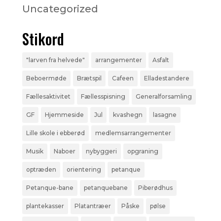
Uncategorized
Stikord
"larven fra helvede"
arrangementer
Asfalt
Beboermøde
Brætspil
Cafeen
Elladestandere
Fællesaktivitet
Fællesspisning
Generalforsamling
GF
Hjemmeside
Jul
kvashegn
lasagne
Lille skole i ebberød
medlemsarrangementer
Musik
Naboer
nybyggeri
opgraning
optræden
orientering
petanque
Petanque-bane
petanquebane
Piberødhus
plantekasser
Platantræer
Påske
pølse