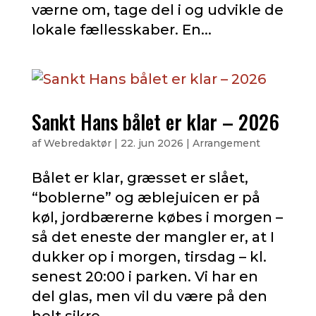
værne om, tage del i og udvikle de
lokale fællesskaber. En...
Sankt Hans bålet er klar – 2026
af
Webredaktør
|
22. jun 2026
|
Arrangement
Bålet er klar, græsset er slået,
“boblerne” og æblejuicen er på
køl, jordbærerne købes i morgen –
så det eneste der mangler er, at I
dukker op i morgen, tirsdag – kl.
senest 20:00 i parken. Vi har en
del glas, men vil du være på den
helt sikre...