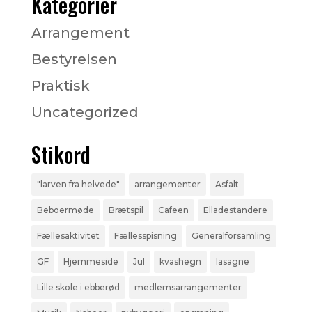
Kategorier
Arrangement
Bestyrelsen
Praktisk
Uncategorized
Stikord
"larven fra helvede"
arrangementer
Asfalt
Beboermøde
Brætspil
Cafeen
Elladestandere
Fællesaktivitet
Fællesspisning
Generalforsamling
GF
Hjemmeside
Jul
kvashegn
lasagne
Lille skole i ebberød
medlemsarrangementer