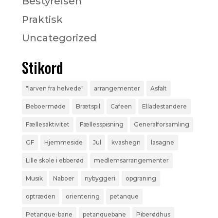
Bestyrelsen
Praktisk
Uncategorized
Stikord
"larven fra helvede"
arrangementer
Asfalt
Beboermøde
Brætspil
Cafeen
Elladestandere
Fællesaktivitet
Fællesspisning
Generalforsamling
GF
Hjemmeside
Jul
kvashegn
lasagne
Lille skole i ebberød
medlemsarrangementer
Musik
Naboer
nybyggeri
opgraning
optræden
orientering
petanque
Petanque-bane
petanquebane
Piberødhus