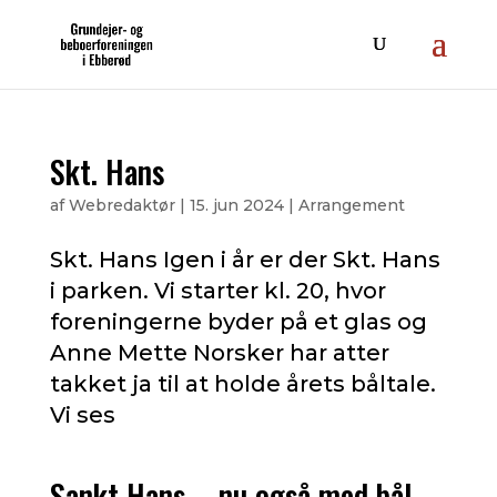
Skt. Hans
af
Webredaktør
|
15. jun 2024
|
Arrangement
Skt. Hans Igen i år er der Skt. Hans
i parken. Vi starter kl. 20, hvor
foreningerne byder på et glas og
Anne Mette Norsker har atter
takket ja til at holde årets båltale.
Vi ses
Sankt Hans – nu også med bål