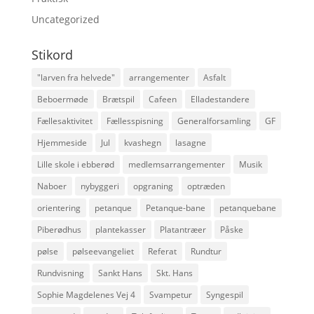
Uncategorized
Stikord
"larven fra helvede"
arrangementer
Asfalt
Beboermøde
Brætspil
Cafeen
Elladestandere
Fællesaktivitet
Fællesspisning
Generalforsamling
GF
Hjemmeside
Jul
kvashegn
lasagne
Lille skole i ebberød
medlemsarrangementer
Musik
Naboer
nybyggeri
opgraning
optræden
orientering
petanque
Petanque-bane
petanquebane
Piberødhus
plantekasser
Platantræer
Påske
pølse
pølseevangeliet
Referat
Rundtur
Rundvisning
Sankt Hans
Skt. Hans
Sophie Magdelenes Vej 4
Svampetur
Syngespil