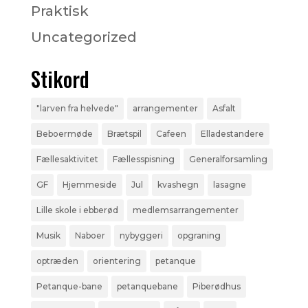
Praktisk
Uncategorized
Stikord
"larven fra helvede"
arrangementer
Asfalt
Beboermøde
Brætspil
Cafeen
Elladestandere
Fællesaktivitet
Fællesspisning
Generalforsamling
GF
Hjemmeside
Jul
kvashegn
lasagne
Lille skole i ebberød
medlemsarrangementer
Musik
Naboer
nybyggeri
opgraning
optræden
orientering
petanque
Petanque-bane
petanquebane
Piberødhus