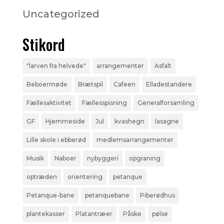
Uncategorized
Stikord
"larven fra helvede"
arrangementer
Asfalt
Beboermøde
Brætspil
Cafeen
Elladestandere
Fællesaktivitet
Fællesspisning
Generalforsamling
GF
Hjemmeside
Jul
kvashegn
lasagne
Lille skole i ebberød
medlemsarrangementer
Musik
Naboer
nybyggeri
opgraning
optræden
orientering
petanque
Petanque-bane
petanquebane
Piberødhus
plantekasser
Platantræer
Påske
pølse