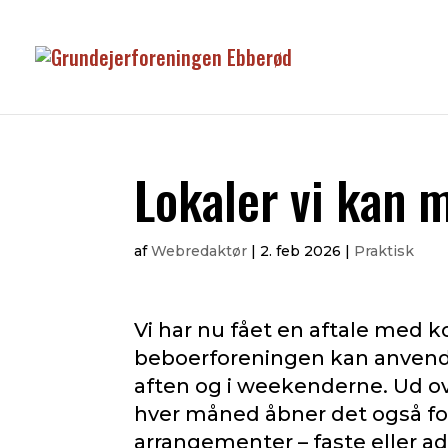
Lokaler vi kan 
af
Webredaktør
|
2. feb 2026
|
Praktisk
Vi har nu fået en aftale med
beboerforeningen kan anvende
aften og i weekenderne. Ud ov
hver måned åbner det også for
arrangementer – faste eller ad