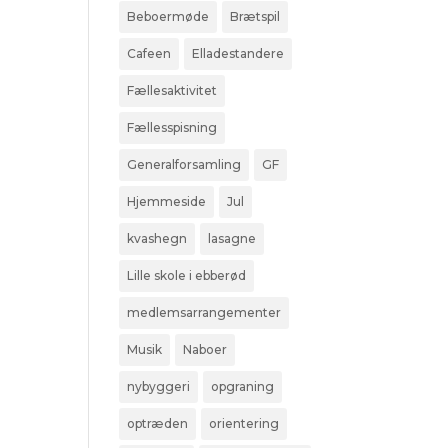
Beboermøde
Brætspil
Cafeen
Elladestandere
Fællesaktivitet
Fællesspisning
Generalforsamling
GF
Hjemmeside
Jul
kvashegn
lasagne
Lille skole i ebberød
medlemsarrangementer
Musik
Naboer
nybyggeri
opgraning
optræden
orientering