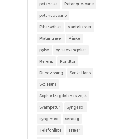
petanque
Petanque-bane
petanquebane
Piberødhus
plantekasser
Platantræer
Påske
pølse
pølseevangeliet
Referat
Rundtur
Rundvisning
Sankt Hans
Skt. Hans
Sophie Magdelenes Vej 4
Svampetur
Syngespil
syng med
søndag
Telefonliste
Træer