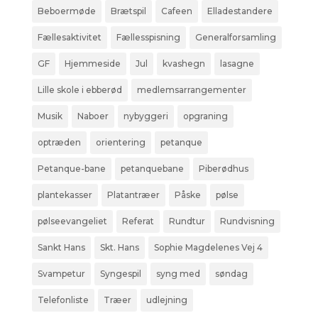
Beboermøde
Brætspil
Cafeen
Elladestandere
Fællesaktivitet
Fællesspisning
Generalforsamling
GF
Hjemmeside
Jul
kvashegn
lasagne
Lille skole i ebberød
medlemsarrangementer
Musik
Naboer
nybyggeri
opgraning
optræden
orientering
petanque
Petanque-bane
petanquebane
Piberødhus
plantekasser
Platantræer
Påske
pølse
pølseevangeliet
Referat
Rundtur
Rundvisning
Sankt Hans
Skt. Hans
Sophie Magdelenes Vej 4
Svampetur
Syngespil
syng med
søndag
Telefonliste
Træer
udlejning