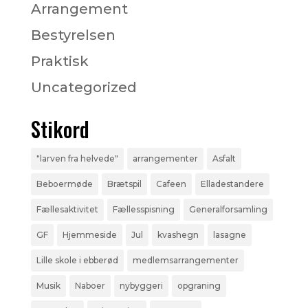
Arrangement
Bestyrelsen
Praktisk
Uncategorized
Stikord
"larven fra helvede"
arrangementer
Asfalt
Beboermøde
Brætspil
Cafeen
Elladestandere
Fællesaktivitet
Fællesspisning
Generalforsamling
GF
Hjemmeside
Jul
kvashegn
lasagne
Lille skole i ebberød
medlemsarrangementer
Musik
Naboer
nybyggeri
opgraning