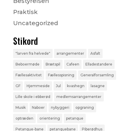
Bestyrelsen
Praktisk
Uncategorized
Stikord
"larven fra helvede"
arrangementer
Asfalt
Beboermøde
Brætspil
Cafeen
Elladestandere
Fællesaktivitet
Fællesspisning
Generalforsamling
GF
Hjemmeside
Jul
kvashegn
lasagne
Lille skole i ebberød
medlemsarrangementer
Musik
Naboer
nybyggeri
opgraning
optræden
orientering
petanque
Petanque-bane
petanquebane
Piberødhus