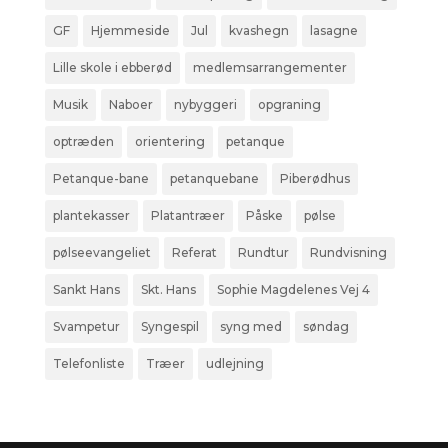
GF
Hjemmeside
Jul
kvashegn
lasagne
Lille skole i ebberød
medlemsarrangementer
Musik
Naboer
nybyggeri
opgraning
optræden
orientering
petanque
Petanque-bane
petanquebane
Piberødhus
plantekasser
Platantræer
Påske
pølse
pølseevangeliet
Referat
Rundtur
Rundvisning
Sankt Hans
Skt. Hans
Sophie Magdelenes Vej 4
Svampetur
Syngespil
syng med
søndag
Telefonliste
Træer
udlejning