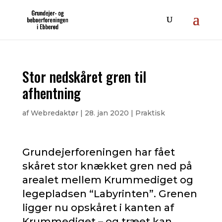
Stor nedskåret gren til
afhentning
af
Webredaktør
|
28. jan 2020
|
Praktisk
Grundejerforeningen har fået
skåret stor knækket gren ned på
arealet mellem Krummediget og
legepladsen “Labyrinten”. Grenen
ligger nu opskåret i kanten af
Krummediget – og træet kan